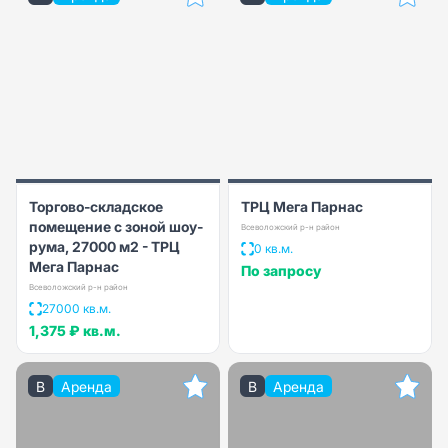
Торгово-складское
ТРЦ Мега Парнас
помещение с зоной шоу-
Всеволожский р-н район
рума, 27000 м2 - ТРЦ
0 кв.м.
Мега Парнас
По запросу
Всеволожский р-н район
27000 кв.м.
1,375 ₽
кв.м.
B
Аренда
B
Аренда