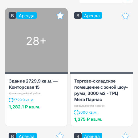
B
Аренда
B
Аренда
28+
Здание 2729,9 кв.м. —
Торгово-складское
Конторская 15
помещение с зоной шоу-
рума, 3000 м2 - ТРЦ
Красногвардейский район
Мега Парнас
2729.9 кв.м.
1,282.1 ₽
кв.м.
Всеволожский р-н район
3000 кв.м.
1,375 ₽
кв.м.
B
Аренда
B
Аренда