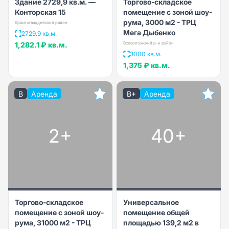
Здание 2729,9 кв.м. —
Торгово-складское
Конторская 15
помещение с зоной шоу-
рума, 3000 м2 - ТРЦ
Красногвардейский район
Мега Дыбенко
2729.9 кв.м.
1,282.1 ₽
кв.м.
Всеволожский р-н район
3000 кв.м.
1,375 ₽
кв.м.
B
Аренда
B+
Аренда
2+
40+
Торгово-складское
Универсальное
помещение с зоной шоу-
помещение общей
рума, 31000 м2 - ТРЦ
площадью 139,2 м2 в