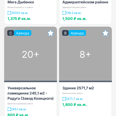
Мега Дыбенко
Адмиралтейском районе
Всеволожский р-н район
Адмиралтейский район
31000 кв.м.
139.2 кв.м.
1,375 ₽
кв.м.
1,500 ₽
кв.м.
C
Аренда
B
Аренда
20+
8+
Универсальное
Здание 2571,7 м2
помещение 245,1 м2 -
Калининский район
Радуга (Завод Козицкого)
2571.7 кв.м.
Василеостровский район
1,800 ₽
кв.м.
245.1 кв.м.
600 ₽
кв.м.