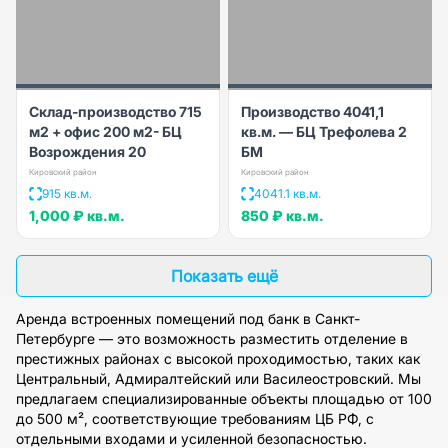
Склад-производство 715
Производство 4041,1
м2 + офис 200 м2- БЦ
кв.м. — БЦ Трефолева 2
Возрождения 20
БМ
Кировский район
Кировский район
915 кв.м.
4041.1 кв.м.
1,000 ₽
кв.м.
850 ₽
кв.м.
Показать ещё
Аренда встроенных помещений под банк в Санкт-
Петербурге — это возможность разместить отделение в
престижных районах с высокой проходимостью, таких как
Центральный, Адмиралтейский или Василеостровский. Мы
предлагаем специализированные объекты площадью от 100
до 500 м², соответствующие требованиям ЦБ РФ, с
отдельными входами и усиленной безопасностью.