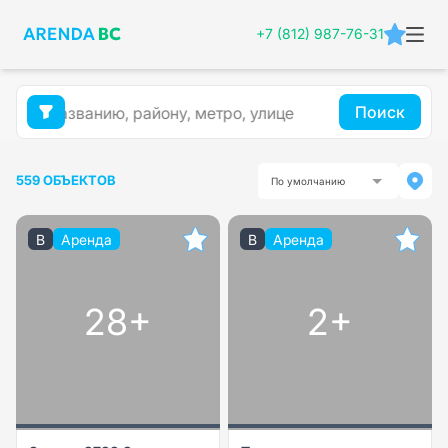
+7 (812) 987-76-31
Поиск
559 ОБЪЕКТОВ
По умолчанию
B
Аренда
B
Аренда
28+
2+