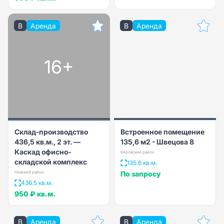
B
Аренда
B
Аренда
16+
Склад-производство
Встроенное помещение
436,5 кв.м., 2 эт. —
135,6 м2 - Швецова 8
Каскад офисно-
Кировский район
складской комплекс
135.6 кв.м.
Невский район
По запросу
436.5 кв.м.
950 ₽
кв.м.
B
Аренда
B
Аренда