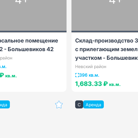
рсальное помещение
Склад-производство 
2 - Большевиков 42
с прилегающим земе
участком - Большевик
 район
в.м.
Невский район
 ₽
396 кв.м.
кв.м.
1,683.33 ₽
кв.м.
нда
C
Аренда