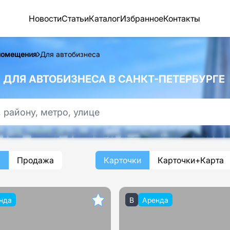
Новости
Статьи
Каталог
Избранное
Контакты
помещения
Для автобизнеса
ДЛЯ АВТОБИЗНЕСА В САНКТ-ПЕТЕРБУРГЕ
а
Продажа
Карточки
Карточки+Карта
нда
B
Аренда