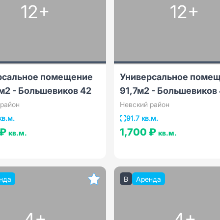
12+
12+
рсальное помещение
Универсальное поме
м2 - Большевиков 42
91,7м2 - Большевиков
 район
Невский район
кв.м.
91.7 кв.м.
 ₽
1,700 ₽
кв.м.
кв.м.
нда
B
Аренда
4+
4+