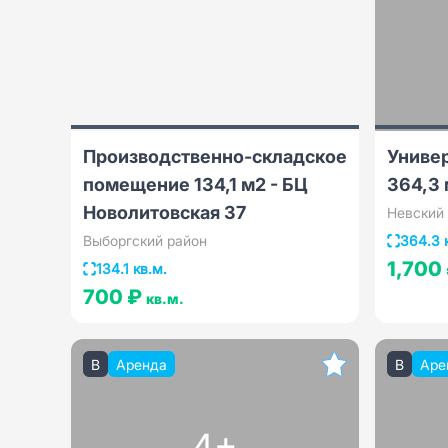
Производственно-складское
Униве
помещение 134,1 м2 - БЦ
364,3 
Новолитовская 37
Невский
Выборгский район
364.3 
1,700
134.1 кв.м.
700 ₽
кв.м.
B
Аренда
B
Аре
4+