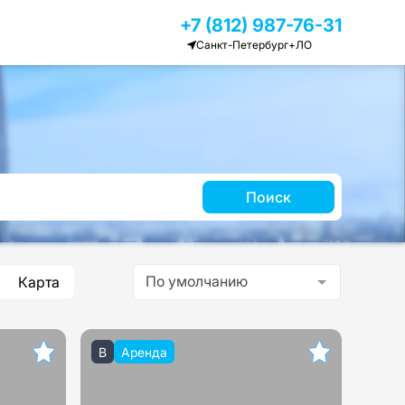
+7 (812) 987-76-31
Санкт-Петербург+ЛО
Поиск
По умолчанию
Карта
B
Аренда