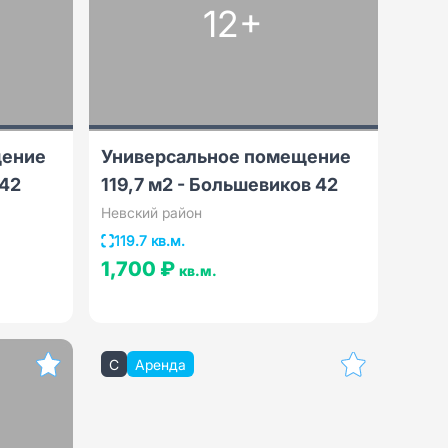
12+
щение
Универсальное помещение
 42
119,7 м2 - Большевиков 42
Невский район
119.7 кв.м.
1,700 ₽
кв.м.
C
Аренда