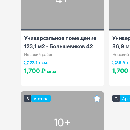
Универсальное помещение
Униве
123,1 м2 - Большевиков 42
86,9 м
Невский район
Невский
123.1 кв.м.
86.9 к
1,700 ₽
1,700
кв.м.
B
Аренда
C
Аре
10+