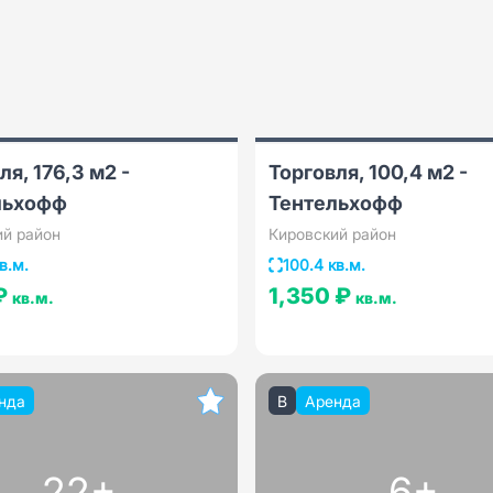
ля, 176,3 м2 -
Торговля, 100,4 м2 -
льхофф
Тентельхофф
ий район
Кировский район
в.м.
100.4 кв.м.
 ₽
1,350 ₽
кв.м.
кв.м.
нда
B
Аренда
22+
6+