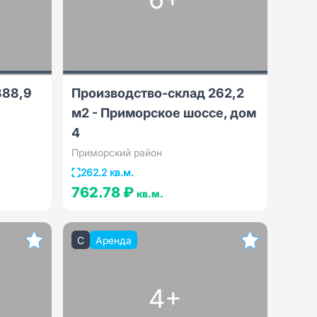
388,9
Производство-склад 262,2
м2 - Приморское шоссе, дом
4
Приморский район
262.2 кв.м.
762.78 ₽
кв.м.
C
Аренда
4+