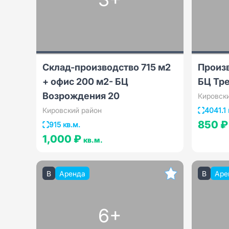
Склад-производство 715 м2
Произв
+ офис 200 м2- БЦ
БЦ Тр
Возрождения 20
Кировск
Кировский район
4041.1 
850 
915 кв.м.
1,000 ₽
кв.м.
B
Аренда
B
Аре
6+