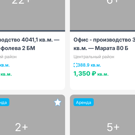
одство 4041,1 кв.м. —
Офис - производство 
ефолева 2 БМ
кв.м. — Марата 80 Б
ий район
Центральный район
кв.м.
388.9 кв.м.
₽
1,350 ₽
кв.м.
кв.м.
нда
Аренда
2+
5+