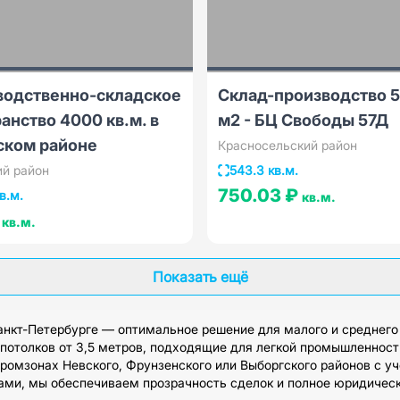
водственно-складское
Склад-производство 
анство 4000 кв.м. в
м2 - БЦ Свободы 57Д
ском районе
Красносельский район
ий район
543.3 кв.м.
750.03 ₽
в.м.
кв.м.
₽
кв.м.
Показать ещё
нкт-Петербурге — оптимальное решение для малого и среднего
отолков от 3,5 метров, подходящие для легкой промышленности,
ромзонах Невского, Фрунзенского или Выборгского районов с уч
ми, мы обеспечиваем прозрачность сделок и полное юридическ