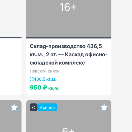
16+
Склад-производство 436,5
кв.м., 2 эт. — Каскад офисно-
складской комплекс
Невский район
436.5 кв.м.
950 ₽
кв.м.
C
Аренда
6+