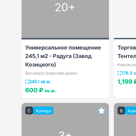
20+
Универсальное помещение
Торгов
245,1 м2 - Радуга (Завод
Тенте
Козицкого)
Кировск
Василеостровский район
176.3 к
1,199
245.1 кв.м.
600 ₽
кв.м.
C
Аренда
B
Аре
3+