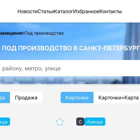
Новости
Статьи
Каталог
Избранное
Контакты
помещения
Под производство
ПОД ПРОИЗВОДСТВО В САНКТ-ПЕТЕРБУРГ
да
Продажа
Карточки
Карточки+Карта
нда
C
Аренда