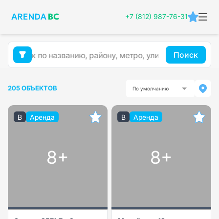
+7 (812) 987-76-31
Поиск
205 ОБЪЕКТОВ
По умолчанию
B
Аренда
B
Аренда
8+
8+