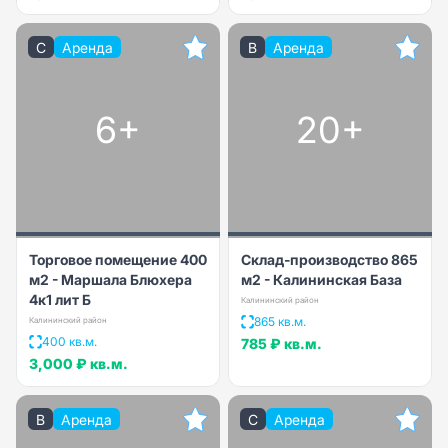
C
Аренда
B
Аренда
6+
20+
Торговое помещение 400
Склад-производство 865
м2 - Маршала Блюхера
м2 - Калининская База
4к1 лит Б
Калининский район
865 кв.м.
Калининский район
400 кв.м.
785 ₽
кв.м.
3,000 ₽
кв.м.
B
Аренда
C
Аренда