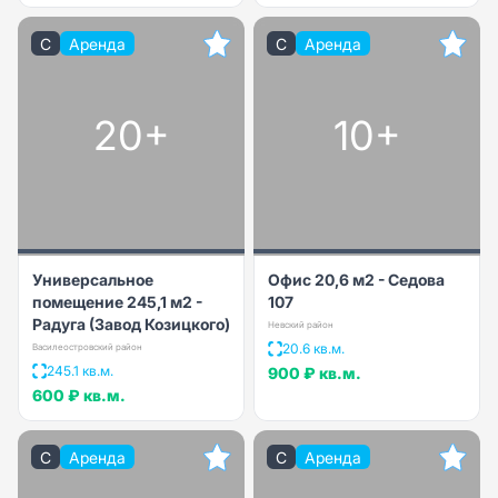
C
Аренда
C
Аренда
20+
10+
Универсальное
Офис 20,6 м2 - Седова
помещение 245,1 м2 -
107
Радуга (Завод Козицкого)
Невский район
20.6 кв.м.
Василеостровский район
245.1 кв.м.
900 ₽
кв.м.
600 ₽
кв.м.
C
Аренда
C
Аренда