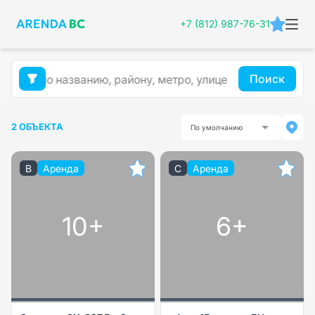
+7 (812) 987-76-31
Поиск
2 ОБЪЕКТА
По умолчанию
B
Аренда
C
Аренда
10+
6+