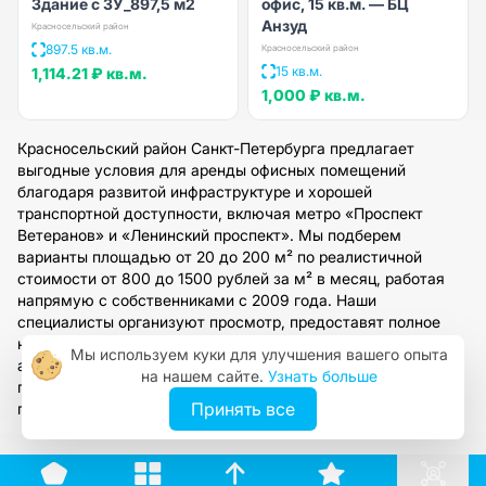
Здание с ЗУ_897,5 м2
офис, 15 кв.м. — БЦ
Анзуд
Красносельский район
897.5 кв.м.
Красносельский район
15 кв.м.
1,114.21 ₽
кв.м.
1,000 ₽
кв.м.
Красносельский район Санкт-Петербурга предлагает
выгодные условия для аренды офисных помещений
благодаря развитой инфраструктуре и хорошей
транспортной доступности, включая метро «Проспект
Ветеранов» и «Ленинский проспект». Мы подберем
варианты площадью от 20 до 200 м² по реалистичной
стоимости от 800 до 1500 рублей за м² в месяц, работая
напрямую с собственниками с 2009 года. Наши
специалисты организуют просмотр, предоставят полное
юридическое сопровождение и помогут оформить договор
Мы используем куки для улучшения вашего опыта
аренды на срок от 1 года. Оставьте заявку на сайте, чтобы
на нашем сайте.
Узнать больше
получить персональную консультацию и подобрать офис
Принять все
под ваши бизнес-задачи.