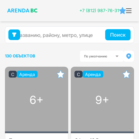
+7 (812) 987-76-31
Поиск
130 ОБЪЕКТОВ
По умолчанию
C
Аренда
C
Аренда
6+
9+