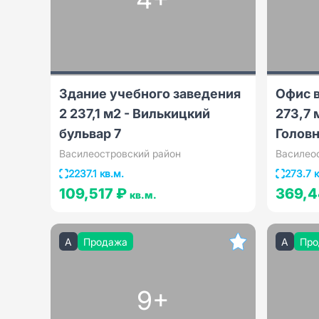
Здание учебного заведения
Офис в
2 237,1 м2 - Вилькицкий
273,7 
бульвар 7
Головн
Василеостровский район
Василео
2237.1 кв.м.
273.7 к
109,517 ₽
369,
кв.м.
A
Продажа
A
Про
9+