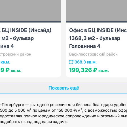
 БЦ INSIDЕ (Инсайд)
Офис в БЦ INSIDЕ (Ин
 м2 - бульвар
1368,3 м2 - бульвар
ина 4
Головнина 4
стровский район
Василеостровский район
 кв.м.
1368.3 кв.м.
19 ₽
199,326 ₽
кв.м.
кв.м.
Показать ещё
-Петербурге — выгодное решение для бизнеса благодаря удобно
00 до 5 000 м² по ценам от 150 000 ₽/м², с возможностью офо
редоставляя полное юридическое сопровождение и огромный вы
подобрать склад под ваши задачи.