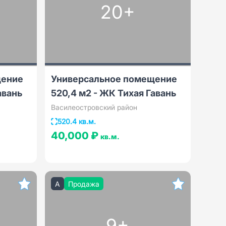
20+
щение
Универсальное помещение
авань
520,4 м2 - ЖК Тихая Гавань
Василеостровский район
520.4 кв.м.
40,000 ₽
кв.м.
A
Продажа
9+