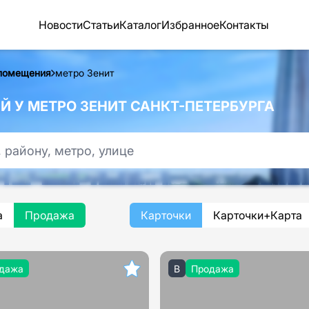
Новости
Статьи
Каталог
Избранное
Контакты
помещения
метро Зенит
У МЕТРО ЗЕНИТ САНКТ-ПЕТЕРБУРГА
а
Продажа
Карточки
Карточки+Карта
дажа
B
Продажа