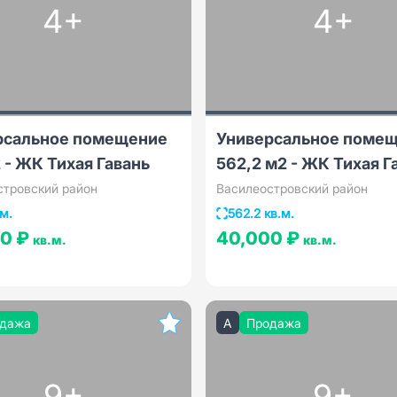
4+
4+
рсальное помещение
Универсальное поме
 - ЖК Тихая Гавань
562,2 м2 - ЖК Тихая Г
стровский район
Василеостровский район
.м.
562.2 кв.м.
00 ₽
40,000 ₽
кв.м.
кв.м.
дажа
A
Продажа
9+
9+