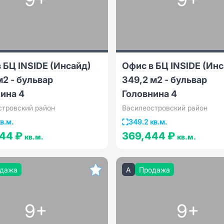
 БЦ INSIDЕ (Инсайд)
Офис в БЦ INSIDЕ (Ин
м2 - бульвар
349,2 м2 - бульвар
ина 4
Головнина 4
стровский район
Василеостровский район
в.м.
349.2 кв.м.
444 ₽
369,444 ₽
кв.м.
кв.м.
дажа
A
Продажа
9+
9+