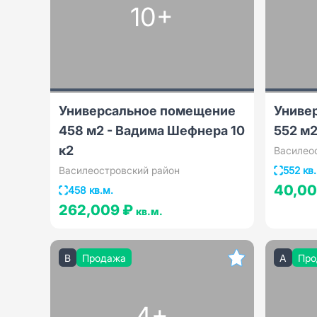
10+
Универсальное помещение
Униве
458 м2 - Вадима Шефнера 10
552 м2
к2
Василео
Василеостровский район
552 кв
40,0
458 кв.м.
262,009 ₽
кв.м.
B
Продажа
A
Про
4+