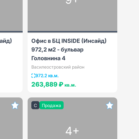
сайд)
Офис в БЦ INSIDЕ (Инсайд)
972,2 м2 - бульвар
Головнина 4
Василеостровский район
972.2 кв.м.
263,889 ₽
кв.м.
C
Продажа
4+