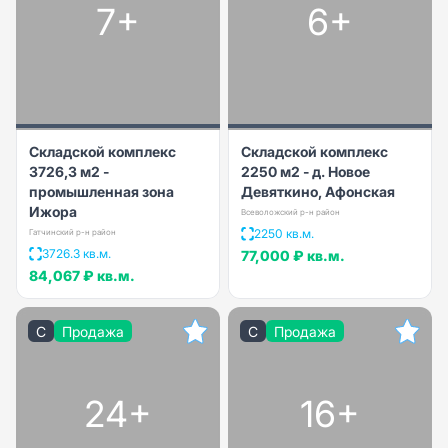
7+
6+
Складской комплекс
Складской комплекс
3726,3 м2 -
2250 м2 - д. Новое
промышленная зона
Девяткино, Афонская
Ижора
Всеволожский р-н район
2250 кв.м.
Гатчинский р-н район
3726.3 кв.м.
77,000 ₽
кв.м.
84,067 ₽
кв.м.
C
Продажа
C
Продажа
24+
16+