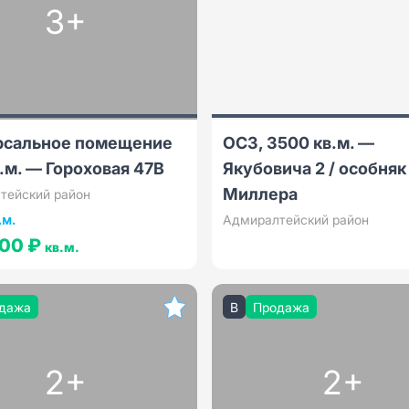
3+
рсальное помещение
ОСЗ, 3500 кв.м. —
.м. — Гороховая 47В
Якубовича 2 / особняк
Миллера
тейский район
.м.
Адмиралтейский район
900 ₽
кв.м.
дажа
B
Продажа
2+
2+