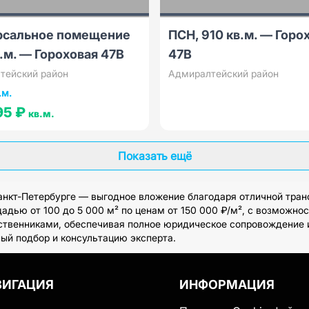
рсальное помещение
ПСН, 910 кв.м. — Горо
в.м. — Гороховая 47В
47В
тейский район
Адмиралтейский район
.м.
95 ₽
кв.м.
Показать ещё
нкт-Петербурге — выгодное вложение благодаря отличной тран
дью от 100 до 5 000 м² по ценам от 150 000 ₽/м², с возможно
бственниками, обеспечивая полное юридическое сопровождение 
ный подбор и консультацию эксперта.
ВИГАЦИЯ
ИНФОРМАЦИЯ