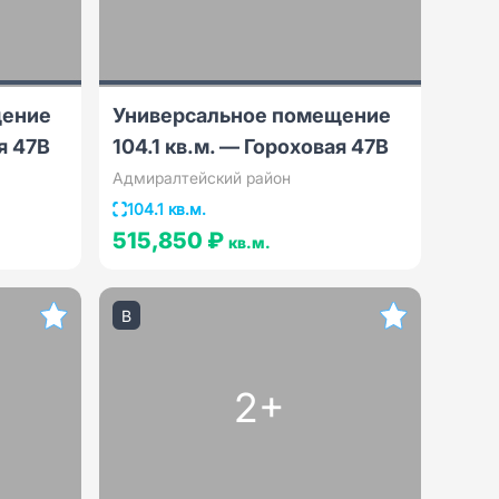
щение
Универсальное помещение
я 47В
104.1 кв.м. — Гороховая 47В
Адмиралтейский район
104.1 кв.м.
515,850 ₽
кв.м.
B
2+