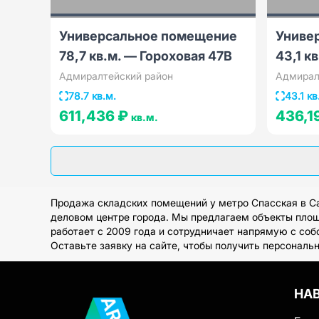
Универсальное помещение
Униве
78,7 кв.м. — Гороховая 47В
43,1 к
Адмиралтейский район
Адмирал
78.7 кв.м.
43.1 кв
611,436 ₽
436,1
кв.м.
Продажа складских помещений у метро Спасская в Са
деловом центре города. Мы предлагаем объекты площа
работает с 2009 года и сотрудничает напрямую с со
Оставьте заявку на сайте, чтобы получить персональ
НА