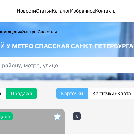
Новости
Статьи
Каталог
Избранное
Контакты
помещения
метро Спасская
 У МЕТРО СПАССКАЯ САНКТ-ПЕТЕРБУРГА
а
Продажа
Карточки
Карточки+Карта
дажа
A