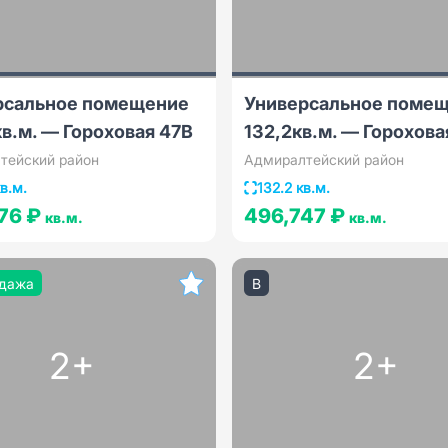
рсальное помещение
Универсальное поме
кв.м. — Гороховая 47В
132,2кв.м. — Горохова
тейский район
Адмиралтейский район
в.м.
132.2 кв.м.
76 ₽
496,747 ₽
кв.м.
кв.м.
дажа
B
2+
2+