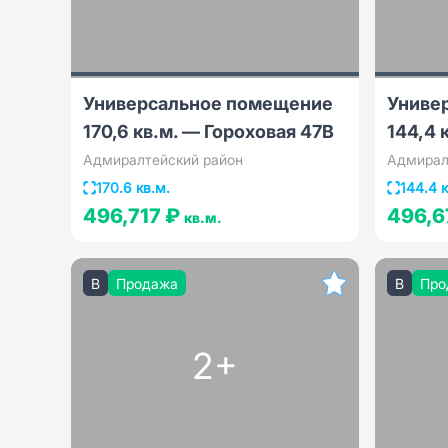
Универсальное помещение
Униве
170,6 кв.м. — Гороховая 47В
144,4 
Адмиралтейский район
Адмирал
170.6 кв.м.
144.4 к
496,717 ₽
496,6
кв.м.
B
Продажа
B
Про
2+