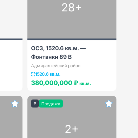
28+
ОСЗ, 1520.6 кв.м. —
Фонтанки 89 В
Адмиралтейский район
1520.6 кв.м.
380,000,000 ₽
кв.м.
B
Продажа
2+