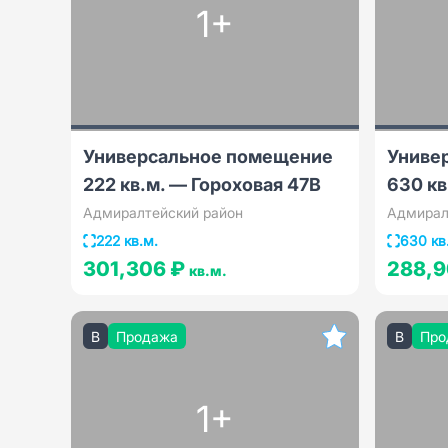
1+
Универсальное помещение
Униве
222 кв.м. — Гороховая 47В
630 кв
Адмиралтейский район
Адмирал
222 кв.м.
630 кв
301,306 ₽
288,
кв.м.
B
Продажа
B
Про
1+