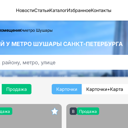
Новости
Статьи
Каталог
Избранное
Контакты
помещения
метро Шушары
 У МЕТРО ШУШАРЫ САНКТ-ПЕТЕРБУРГА
Продажа
Карточки
Карточки+Карта
дажа
B
Продажа