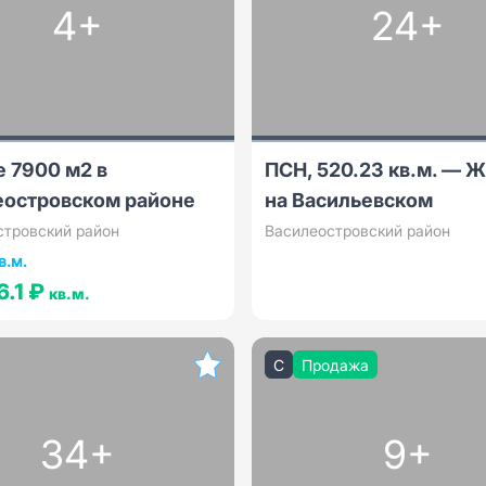
4+
24+
 7900 м2 в
ПСН, 520.23 кв.м. — 
еостровском районе
на Васильевском
стровский район
Василеостровский район
в.м.
6.1 ₽
кв.м.
C
Продажа
34+
9+