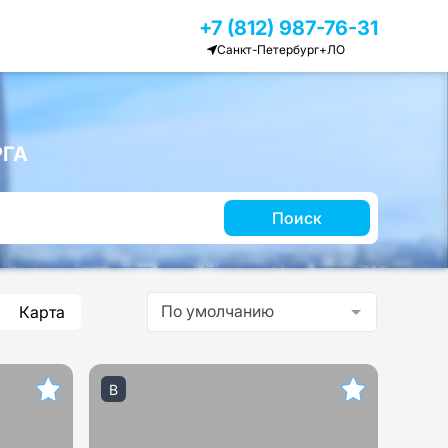
+7 (812) 987-76-31
Санкт-Петербург+ЛО
РГА
Поиск
По умолчанию
Карта
B