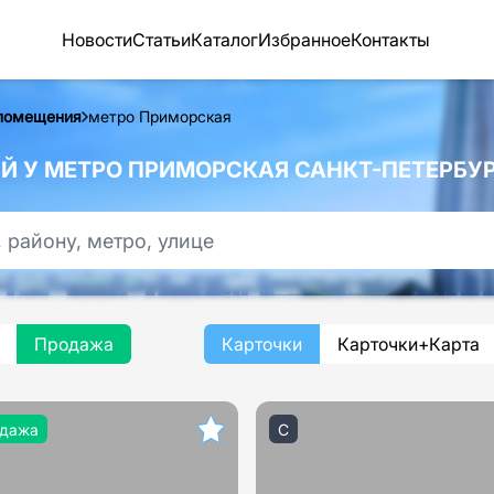
Новости
Статьи
Каталог
Избранное
Контакты
помещения
метро Приморская
 У МЕТРО ПРИМОРСКАЯ САНКТ-ПЕТЕРБУ
Продажа
Карточки
Карточки+Карта
дажа
C