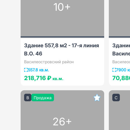
10+
Здание 557,8 м2 - 17-я линия
Здание
В.О. 46
Васил
Василеостровский район
Василео
557.8 кв.м.
7900 к
218,716 ₽
70,88
кв.м.
B
Продажа
C
26+