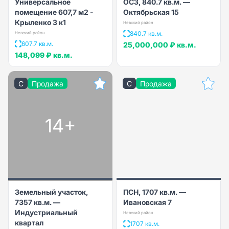
Универсальное
ОСЗ, 840.7 кв.м. —
помещение 607,7 м2 -
Октябрьская 15
Крыленко 3 к1
Невский район
840.7 кв.м.
Невский район
607.7 кв.м.
25,000,000 ₽
кв.м.
148,099 ₽
кв.м.
C
Продажа
C
Продажа
14+
Земельный участок,
ПСН, 1707 кв.м. —
7357 кв.м. —
Ивановская 7
Индустриальный
Невский район
квартал
1707 кв.м.