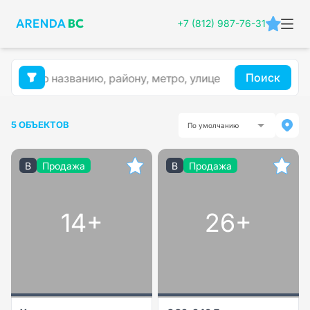
+7 (812) 987-76-31
Поиск
5 ОБЪЕКТОВ
По умолчанию
B
Продажа
B
Продажа
14+
26+