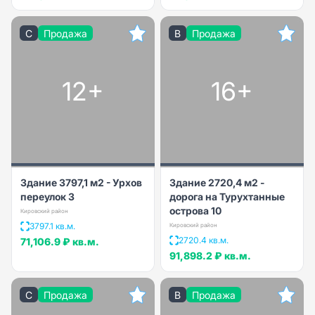
C
Продажа
B
Продажа
12+
16+
Здание 3797,1 м2 - Урхов
Здание 2720,4 м2 -
переулок 3
дорога на Турухтанные
острова 10
Кировский район
3797.1 кв.м.
Кировский район
2720.4 кв.м.
71,106.9 ₽
кв.м.
91,898.2 ₽
кв.м.
C
Продажа
B
Продажа