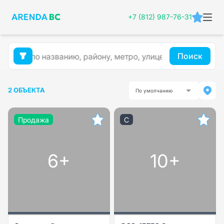
+7 (812) 987-76-31
Поиск
2 ОБЪЕКТА
По умолчанию
Продажа
C
6+
10+