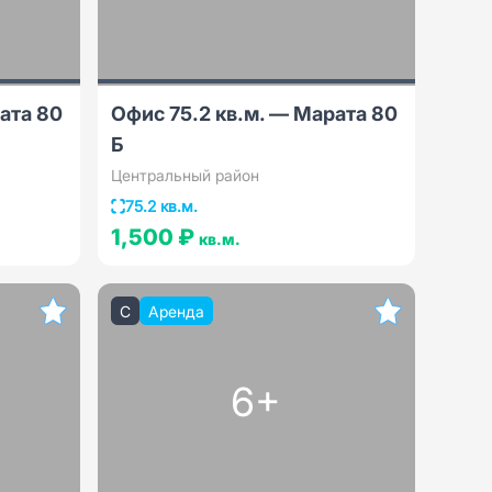
ата 80
Офис 75.2 кв.м. — Марата 80
Б
Центральный район
75.2 кв.м.
1,500 ₽
кв.м.
C
Аренда
6+