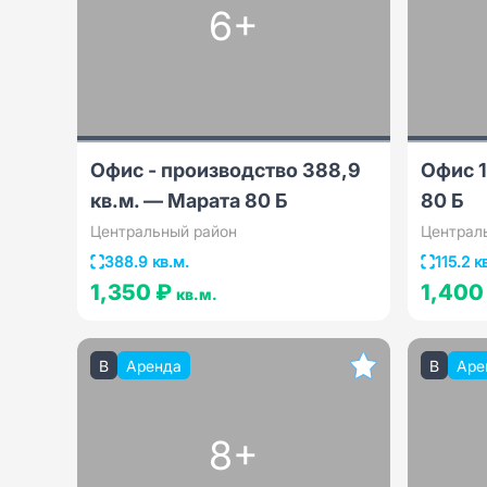
6+
Офис - производство 388,9
Офис 1
кв.м. — Марата 80 Б
80 Б
Центральный район
Централ
388.9 кв.м.
115.2 к
1,350 ₽
1,400
кв.м.
B
Аренда
B
Аре
8+