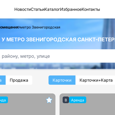
Новости
Статьи
Каталог
Избранное
Контакты
помещения
метро Звенигородская
У МЕТРО ЗВЕНИГОРОДСКАЯ САНКТ-ПЕТЕР
а
Продажа
Карточки
Карточки+Карта
нда
B
Аренда