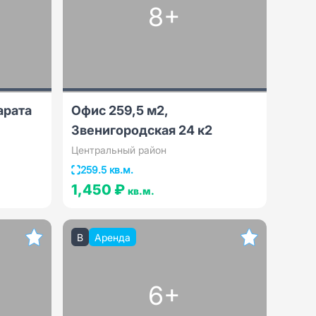
8+
арата
Офис 259,5 м2,
Звенигородская 24 к2
Центральный район
259.5 кв.м.
1,450 ₽
кв.м.
B
Аренда
6+