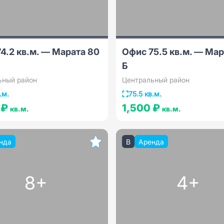
4.2 кв.м. — Марата 80
Офис 75.5 кв.м. — Мар
Б
ьный район
Центральный район
.м.
75.5 кв.м.
 ₽
1,500 ₽
кв.м.
кв.м.
нда
B
Аренда
8+
4+