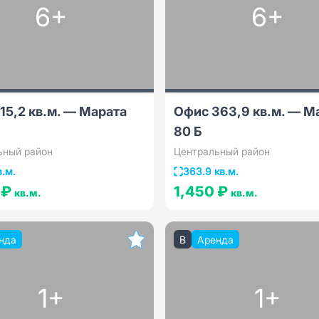
6+
6+
15,2 кв.м. — Марата
Офис 363,9 кв.м. — М
80 Б
ьный район
Центральный район
в.м.
363.9 кв.м.
 ₽
1,450 ₽
кв.м.
кв.м.
нда
B
Аренда
1+
1+