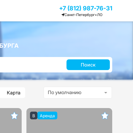
+7 (812) 987-76-31
Санкт-Петербург+ЛО
БУРГА
Поиск
По умолчанию
Карта
B
Аренда