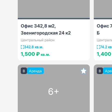
Офис 342,8 м2,
Офис 7
Звенигородская 24 к2
Б
Центральный район
Централ
342.8 кв.м.
74.2 кв
1,500 ₽
1,400
кв.м.
B
Аренда
B
Аре
6+