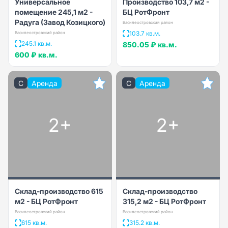
Универсальное
Производство 103,7 м2 -
помещение 245,1 м2 -
БЦ РотФронт
Радуга (Завод Козицкого)
Василеостровский район
103.7 кв.м.
Василеостровский район
245.1 кв.м.
850.05 ₽
кв.м.
600 ₽
кв.м.
C
Аренда
C
Аренда
2+
2+
Склад-производство 615
Склад-производство
м2 - БЦ РотФронт
315,2 м2 - БЦ РотФронт
Василеостровский район
Василеостровский район
615 кв.м.
315.2 кв.м.