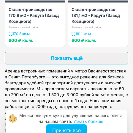
Склад-производство
Склад-производство
170,8 м2 - Радуга (Завод
181,1 м2 - Радуга (Завод
Козицкого)
Козицкого)
Василеостровский район
Василеостровский район
170.8 кв.м.
181.1 кв.м.
600 ₽
кв.м.
600 ₽
кв.м.
Показать ещё
Аренда встроенных помещений у метро Василеостровская
в Санкт-Петербурге — это выгодное решение для бизнеса
благодаря удобной транспортной доступности и высокой
проходимости. Мы предлагаем варианты площадью от 50
до 200 м² по цене от 1 500 до 3 000 рублей за м² в месяц, с
возможностью аренды на срок от 1 года. Наша компания,
работающая с 2009 года, сотрудничает напрямую с
собственниками и предоставляет полное юридическое
Мы используем куки для улучшения вашего опыта
сопровождение сделок. Оставьте заявку на сайте, чтобы
на нашем сайте.
Узнать больше
получить персональную консультацию и подбор
Принять все
проверенных объектов под ваши задачи.