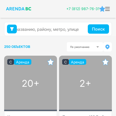
+7 (812) 987-76-31
Поиск
250 ОБЪЕКТОВ
По умолчанию
C
Аренда
C
Аренда
20+
2+