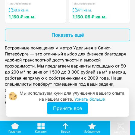
Приморский район
Приморский район
68.6 кв.м.
97.1 кв.м.
1,150 ₽
кв.м.
1,150.05 ₽
кв.м.
Показать ещё
Встроенные помещения у метро Удельная в Санкт-
Петербурге — это отличный выбор для бизнеса благодаря
удобной транспортной доступности и высокой
проходимости. Мы предлагаем варианты площадью от 50
до 200 м² по цене от 1 500 до 3 000 рублей за м² в месяц,
работая напрямую с собственниками с 2009 года. Наши
специалисты подберут помещение под ваши задачи,
организуют просмотр и предоставят полное юридическое
Мы используем куки для улучшения вашего опыта
сопровождение. Оставьте заявку на сайте, чтобы получить
на нашем сайте.
Узнать больше
консультацию и подобрать оптимальный вариант в течение
Принять все
1-2 рабочих дней.
Вверх
Каталог
Избранное
Главная
Соцсети