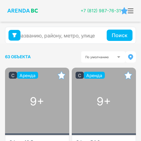
+7 (812) 987-76-31
Поиск
63 ОБЪЕКТА
По умолчанию
C
Аренда
C
Аренда
9+
9+