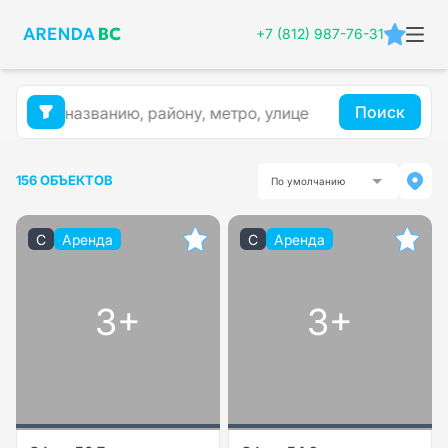
+7 (812) 987-76-31
Поиск
156 ОБЪЕКТОВ
По умолчанию
C
Аренда
C
Аренда
3+
3+