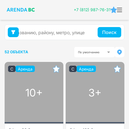
+7 (812) 987-76-31
Поиск
52 ОБЪЕКТА
По умолчанию
C
Аренда
C
Аренда
10+
3+