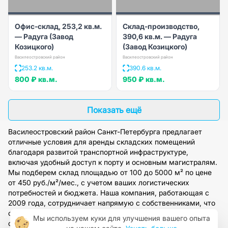
Офис-склад, 253,2 кв.м.
Склад-производство,
— Радуга (Завод
390,6 кв.м. — Радуга
Козицкого)
(Завод Козицкого)
Василеостровский район
Василеостровский район
253.2 кв.м.
390.6 кв.м.
800 ₽
кв.м.
950 ₽
кв.м.
Показать ещё
Василеостровский район Санкт-Петербурга предлагает
отличные условия для аренды складских помещений
благодаря развитой транспортной инфраструктуре,
включая удобный доступ к порту и основным магистралям.
Мы подберем склад площадью от 100 до 5000 м² по цене
от 450 руб./м²/мес., с учетом ваших логистических
потребностей и бюджета. Наша компания, работающая с
2009 года, сотрудничает напрямую с собственниками, что
обеспечивает прозрачность сделок и полное юридическое
Мы используем куки для улучшения вашего опыта
сопровождение. Оставьте заявку на сайте, и наши