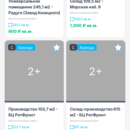
Универсальное
Склад 109,5 м2 -
помещение 245,1 м2 -
Морская наб. 9
Радуга (Завод Козицкого)
Василеостровский район
109.5 кв.м.
Василеостровский район
245.1 кв.м.
1,000 ₽
кв.м.
600 ₽
кв.м.
C
Аренда
C
Аренда
2+
2+
Производство 103,7 м2 -
Склад-производство 615
БЦ РотФронт
м2 - БЦ РотФронт
Василеостровский район
Василеостровский район
103.7 кв.м.
615 кв.м.