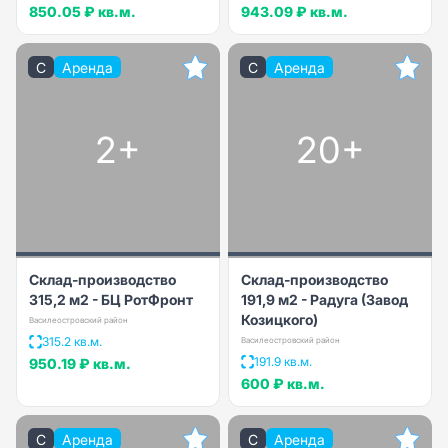
850.05 ₽
кв.м.
943.09 ₽
кв.м.
C
Аренда
C
Аренда
2+
20+
Склад-производство
Склад-производство
315,2 м2 - БЦ РотФронт
191,9 м2 - Радуга (Завод
Козицкого)
Василеостровский район
315.2 кв.м.
Василеостровский район
191.9 кв.м.
950.19 ₽
кв.м.
600 ₽
кв.м.
C
Аренда
C
Аренда