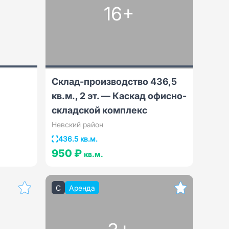
16+
Склад-производство 436,5
кв.м., 2 эт. — Каскад офисно-
складской комплекс
Невский район
436.5 кв.м.
950 ₽
кв.м.
C
Аренда