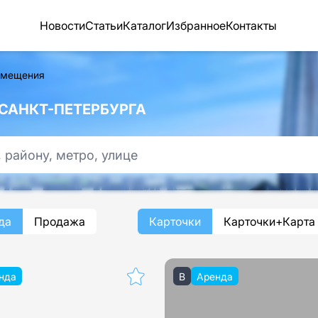
Новости
Статьи
Каталог
Избранное
Контакты
омещения
САНКТ-ПЕТЕРБУРГА
да
Продажа
Карточки
Карточки+Карта
нда
B
Аренда