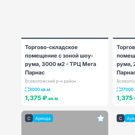
Торгово-складское
Торго
помещение с зоной шоу-
помещ
рума, 3000 м2 - ТРЦ Мега
рума, 
Парнас
Парна
Всеволожский р-н район
Всеволо
3000 кв.м.
27000 
1,375 ₽
1,375
кв.м.
C
Аренда
C
Аре