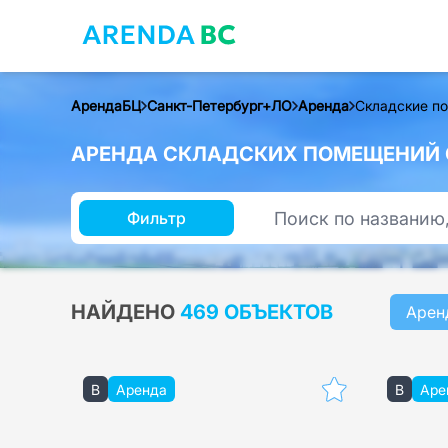
АрендаБЦ
Санкт-Петербург+ЛО
Аренда
Складские п
АРЕНДА СКЛАДСКИХ ПОМЕЩЕНИЙ 
Фильтр
НАЙДЕНО
469 ОБЪЕКТОВ
Арен
B
Аренда
B
Аре