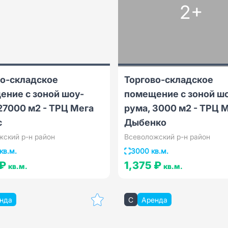
2+
во-складское
Торгово-складское
ение с зоной шоу-
помещение с зоной ш
27000 м2 - ТРЦ Мега
рума, 3000 м2 - ТРЦ 
с
Дыбенко
жский р-н район
Всеволожский р-н район
кв.м.
3000 кв.м.
 ₽
1,375 ₽
кв.м.
кв.м.
нда
C
Аренда