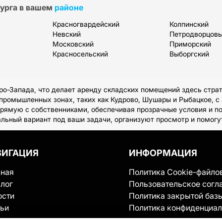
урга в вашем
районе
Красногвардейский
Колпинский
Невский
Петродворцов
Московский
Приморский
Красносельский
Выборгский
ро-Запада, что делает аренду складских помещений здесь стра
ромышленных зонах, таких как Кудрово, Шушары и Рыбацкое, с 
прямую с собственниками, обеспечивая прозрачные условия и п
альный вариант под ваши задачи, организуют просмотр и помог
ВИГАЦИЯ
ИНФОРМАЦИЯ
вная
Политика Cookie-файло
лог
Пользовательское согл
ости
Политика закрытой баз
тьи
Политика конфиденциал
ервисе