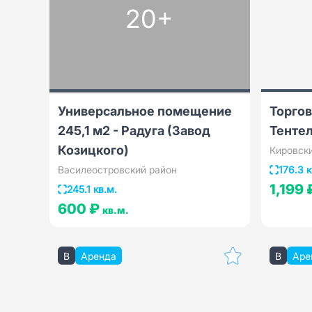
20+
Универсальное помещение
Торгов
245,1 м2 - Радуга (Завод
Тенте
Козицкого)
Кировск
Василеостровский район
176.3 к
1,199
245.1 кв.м.
600 ₽
кв.м.
B
Аренда
B
Аре