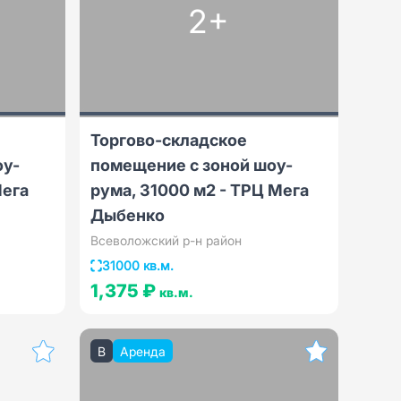
2+
Торгово-складское
оу-
помещение с зоной шоу-
Мега
рума, 31000 м2 - ТРЦ Мега
Дыбенко
Всеволожский р-н район
31000 кв.м.
1,375 ₽
кв.м.
B
Аренда