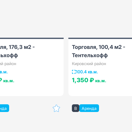
ля, 176,3 м2 -
Торговля, 100,4 м2 -
льхофф
Тентельхофф
ий район
Кировский район
в.м.
100.4 кв.м.
 ₽
1,350 ₽
кв.м.
кв.м.
нда
B
Аренда