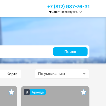
+7 (812) 987-76-31
Санкт-Петербург+ЛО
Поиск
По умолчанию
Карта
B
Аренда