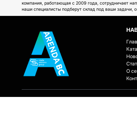
компания, работающая с 2009 года, сотрудничает на
наши специалисты подберут склад под ваши задачи, 
НА
Гла
Ката
Нов
Ста
О с
Кон