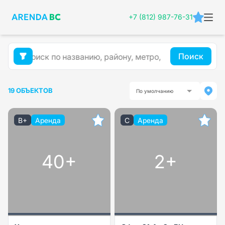
+7 (812) 987-76-31
Поиск
19 ОБЪЕКТОВ
По умолчанию
B+
Аренда
C
Аренда
40+
2+