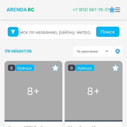
+7 (812) 987-76-31
Поиск
178 ОБЪЕКТОВ
По умолчанию
B
Аренда
B
Аренда
8+
8+