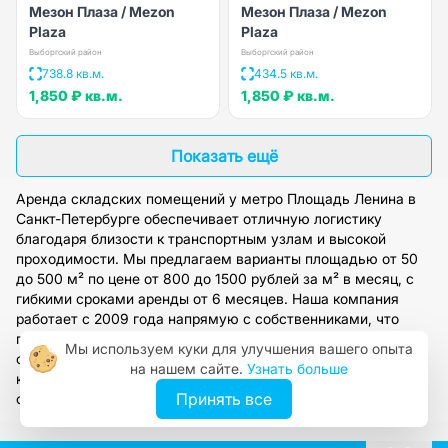
Мезон Плаза / Mezon
Мезон Плаза / Mezon
Plaza
Plaza
Выборгский район
Выборгский район
738.8 кв.м.
434.5 кв.м.
1,850 ₽
кв.м.
1,850 ₽
кв.м.
Показать ещё
Аренда складских помещений у метро Площадь Ленина в
Санкт-Петербурге обеспечивает отличную логистику
благодаря близости к транспортным узлам и высокой
проходимости. Мы предлагаем варианты площадью от 50
до 500 м² по цене от 800 до 1500 рублей за м² в месяц, с
гибкими сроками аренды от 6 месяцев. Наша компания
работает с 2009 года напрямую с собственниками, что
гарантирует прозрачность сделок и полное юридическое
Мы используем куки для улучшения вашего опыта
сопровождение. Оставьте заявку на сайте, чтобы получить
на нашем сайте.
Узнать больше
консультацию и подобрать склад под ваши задачи в этом
Принять все
стратегическом районе.