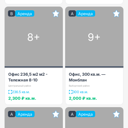
B
Аренда
A
Аренда
8+
9+
Офис 236,5 м2 м2 -
Офис, 300 кв.м. —
Тележная 8-10
Монблан
Центральный район
Выборгский район
236.5 кв.м.
300 кв.м.
2,300 ₽
кв.м.
2,000 ₽
кв.м.
A
Аренда
A
Аренда