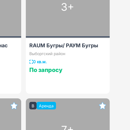
3+
нас
RAUM Бугры/ РАУМ Бугры
Выборгский район
0 кв.м.
По запросу
B
Аренда
7+