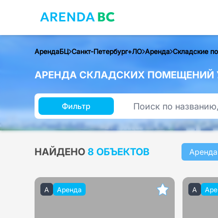
АрендаБЦ
Санкт-Петербург+ЛО
Аренда
Складские п
АРЕНДА СКЛАДСКИХ ПОМЕЩЕНИЙ У
Фильтр
НАЙДЕНО
8 ОБЪЕКТОВ
Аренда
A
Аренда
A
Аре