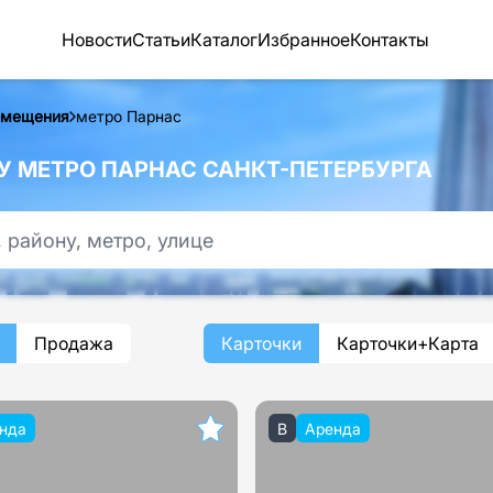
Новости
Статьи
Каталог
Избранное
Контакты
омещения
метро Парнас
 МЕТРО ПАРНАС САНКТ-ПЕТЕРБУРГА
Продажа
Карточки
Карточки+Карта
нда
B
Аренда