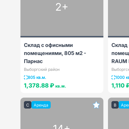
2+
Склад с офисными
Склад
помещениями, 805 м2 -
помещ
Парнас
RAUM 
Выборгский район
Выборгс
805 кв.м.
1000 к
1,378.88 ₽
1,110 
кв.м.
C
Аренда
B
Аре
14+