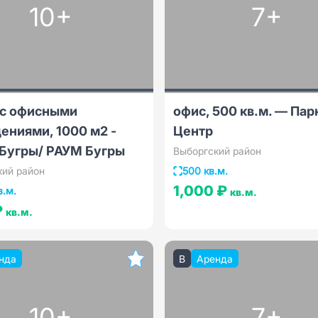
10+
7+
 с офисными
офис, 500 кв.м. — Пар
ениями, 1000 м2 -
Центр
Бугры/ РАУМ Бугры
Выборгский район
кий район
500 кв.м.
1,000 ₽
в.м.
кв.м.
₽
кв.м.
нда
B
Аренда
10+
7+