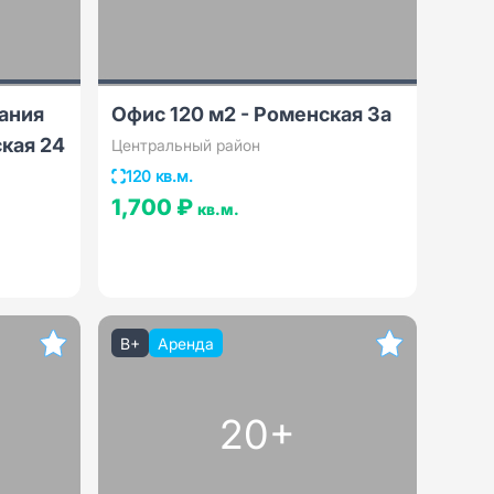
ания
Офис 120 м2 - Роменская 3а
ская 24
Центральный район
120 кв.м.
1,700 ₽
кв.м.
B+
Аренда
20+