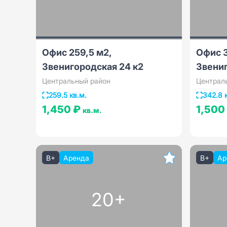
Офис 259,5 м2,
Офис 3
Звенигородская 24 к2
Звениг
Центральный район
Централ
259.5 кв.м.
342.8 
1,450 ₽
1,500
кв.м.
B+
Аренда
B+
Ар
20+