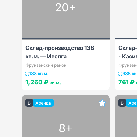
20+
Склад-производство 138
Склад
кв.м. — Иволга
- Каси
Фрунзенский район
Фрунзен
138 кв.м.
938 кв
1,260 ₽
761 ₽
кв.м.
B
Аренда
B
Аре
8+