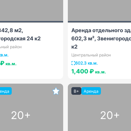
42,8 м2,
Аренда отдельного зд
ородская 24 к2
602,3 м², Звенигород
к2
ьный район
кв.м.
Центральный район
 ₽
602.3 кв.м.
кв.м.
1,400 ₽
кв.м.
енда
B+
Аренда
20+
20+