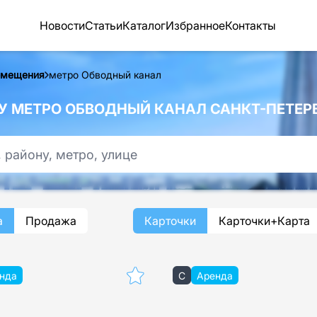
Новости
Статьи
Каталог
Избранное
Контакты
омещения
метро Обводный канал
 МЕТРО ОБВОДНЫЙ КАНАЛ САНКТ-ПЕТЕР
а
Продажа
Карточки
Карточки+Карта
нда
C
Аренда