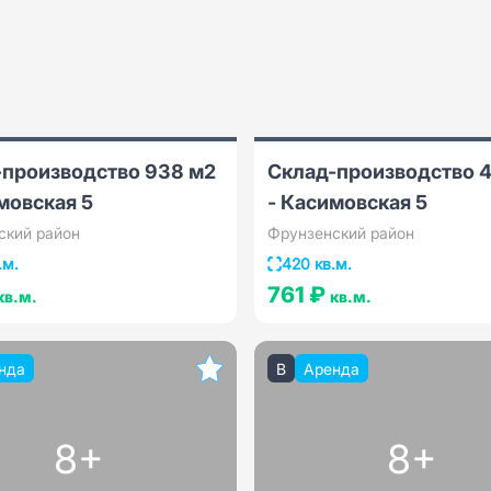
-производство 938 м2
Склад-производство 
мовская 5
- Касимовская 5
ский район
Фрунзенский район
.м.
420 кв.м.
761 ₽
кв.м.
кв.м.
нда
B
Аренда
8+
8+