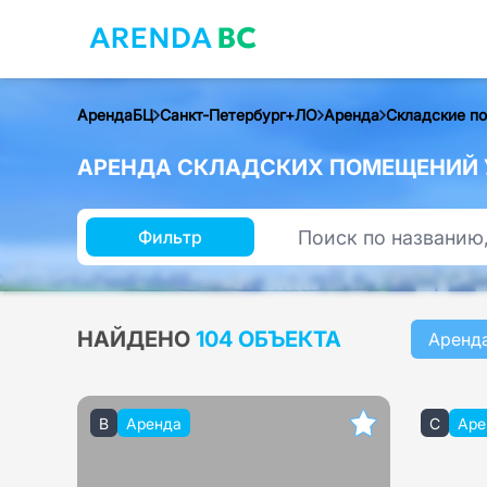
АрендаБЦ
Санкт-Петербург+ЛО
Аренда
Складские п
АРЕНДА СКЛАДСКИХ ПОМЕЩЕНИЙ У
Фильтр
НАЙДЕНО
104 ОБЪЕКТА
Аренд
B
Аренда
C
Аре