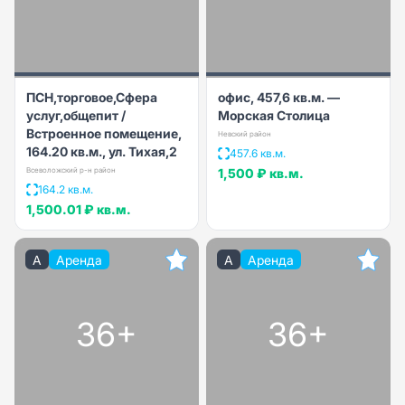
ПСН,торговое,Сфера
офис, 457,6 кв.м. —
услуг,общепит /
Морская Столица
Встроенное помещение,
Невский район
164.20 кв.м., ул. Тихая,2
457.6 кв.м.
Всеволожский р-н район
1,500 ₽
кв.м.
164.2 кв.м.
1,500.01 ₽
кв.м.
A
Аренда
A
Аренда
36+
36+