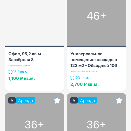
46+
Офис, 95,2 кв.м. —
Универсальное
Заозёрная 8
помещение площадью
123 м2 - Обводный 106
Московский район
95.2 кв.м.
Адмиралтейский район
123 кв.м.
1,100 ₽
кв.м.
2,700 ₽
кв.м.
A
Аренда
A
Аренда
36+
36+