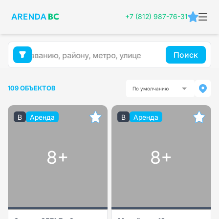
+7 (812) 987-76-31
Поиск
109 ОБЪЕКТОВ
По умолчанию
B
Аренда
B
Аренда
8+
8+