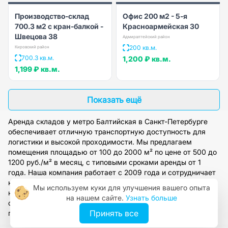
Производство-склад
Офис 200 м2 - 5-я
700.3 м2 с кран-балкой -
Красноармейская 30
Швецова 38
Адмиралтейский район
200 кв.м.
Кировский район
700.3 кв.м.
1,200 ₽
кв.м.
1,199 ₽
кв.м.
Показать ещё
Аренда складов у метро Балтийская в Санкт-Петербурге
обеспечивает отличную транспортную доступность для
логистики и высокой проходимости. Мы предлагаем
помещения площадью от 100 до 2000 м² по цене от 500 до
1200 руб./м² в месяц, с типовыми сроками аренды от 1
года. Наша компания работает с 2009 года и сотрудничает
напрямую с собственниками, предоставляя полное
Мы используем куки для улучшения вашего опыта
юридическое сопровождение сделок. Оставьте заявку на
на нашем сайте.
Узнать больше
сайте, и наши специалисты подберут оптимальный вариант
Принять все
под ваши задачи.