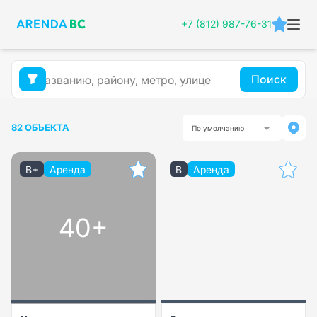
+7 (812) 987-76-31
Поиск
82 ОБЪЕКТА
По умолчанию
B+
Аренда
B
Аренда
40+