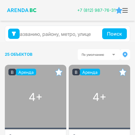
+7 (812) 987-76-31
Поиск
25 ОБЪЕКТОВ
По умолчанию
B
Аренда
B
Аренда
4+
4+