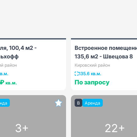
ля, 100,4 м2 -
Встроенное помещен
льхофф
135,6 м2 - Швецова 8
ий район
Кировский район
в.м.
135.6 кв.м.
 ₽
По запросу
кв.м.
нда
B
Аренда
3+
22+