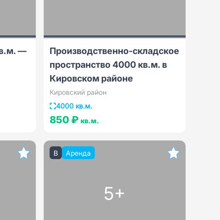
в.м. —
Производственно-складское
пространство 4000 кв.м. в
Кировском районе
Кировский район
4000 кв.м.
850 ₽
кв.м.
B
Аренда
5+