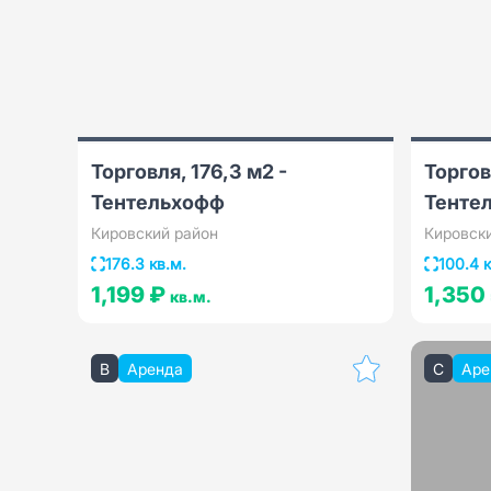
Торговля, 176,3 м2 -
Торгов
Тентельхофф
Тенте
Кировский район
Кировск
176.3 кв.м.
100.4 к
1,199 ₽
1,350
кв.м.
B
Аренда
C
Аре