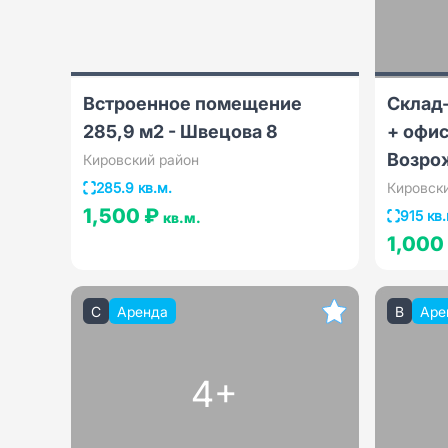
Встроенное помещение
Склад-
285,9 м2 - Швецова 8
+ офис
Возро
Кировский район
285.9 кв.м.
Кировск
1,500 ₽
915 кв.
кв.м.
1,000
C
Аренда
B
Аре
4+