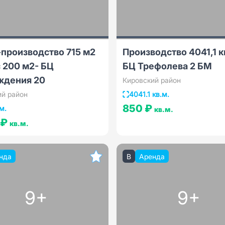
производство 715 м2
Производство 4041,1 к
 200 м2- БЦ
БЦ Трефолева 2 БМ
ждения 20
Кировский район
ий район
4041.1 кв.м.
850 ₽
м.
кв.м.
 ₽
кв.м.
нда
B
Аренда
9+
9+