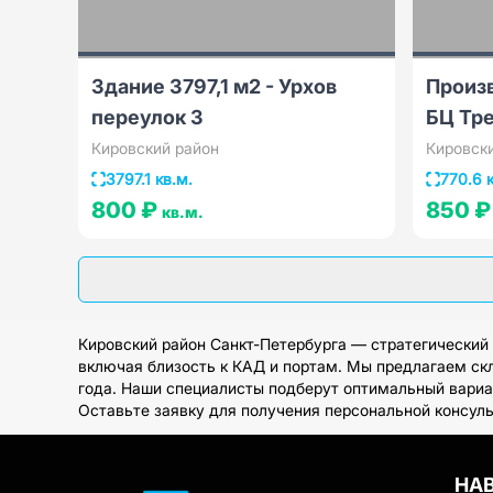
Здание 3797,1 м2 - Урхов
Произв
переулок 3
БЦ Тр
Кировский район
Кировск
3797.1 кв.м.
770.6 
800 ₽
850 
кв.м.
Кировский район Санкт-Петербурга — стратегический
включая близость к КАД и портам. Мы предлагаем скл
года. Наши специалисты подберут оптимальный вариа
Оставьте заявку для получения персональной консуль
НА