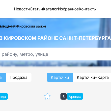
Новости
Статьи
Каталог
Избранное
Контакты
омещения
Кировский район
 КИРОВСКОМ РАЙОНЕ САНКТ-ПЕТЕРБУРГА
а
Продажа
Карточки
Карточки+Карта
нда
B
Аренда