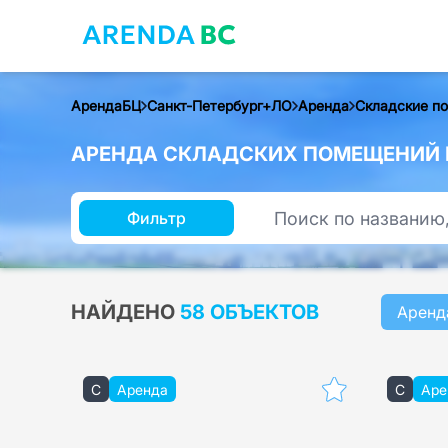
АрендаБЦ
Санкт-Петербург+ЛО
Аренда
Складские п
АРЕНДА СКЛАДСКИХ ПОМЕЩЕНИЙ В
Фильтр
НАЙДЕНО
58 ОБЪЕКТОВ
Аренд
C
Аренда
C
Аре