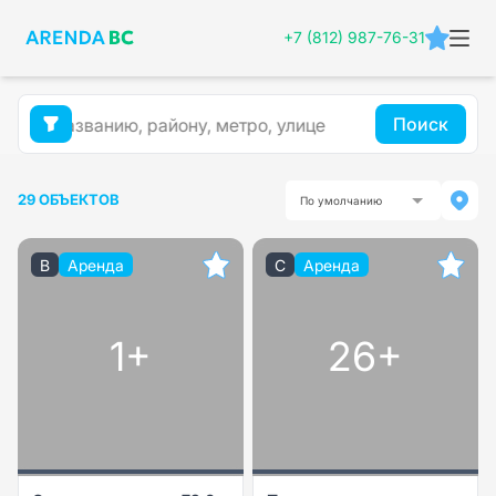
+7 (812) 987-76-31
Поиск
29 ОБЪЕКТОВ
По умолчанию
B
Аренда
C
Аренда
1+
26+