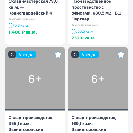
Склад-мастерская 79,6
Производственное
кв.м. —
пространство с
Конногвардейский 4
офисами, 680,5 м2 - БЦ
Партнёр
Адмиралтейский район
79.6 кв.м.
Адмиралтейский район
680.5 кв.м.
1,400 ₽
кв.м.
730 ₽
кв.м.
C
Аренда
C
Аренда
6+
6+
Склад-производство,
Склад-производство,
355,1 кв.м. —
169,1 кв.м. —
Звенигородский
Звенигородский