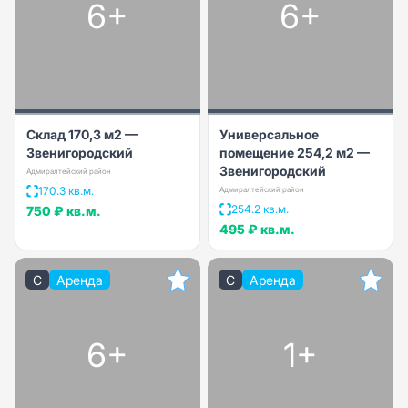
6+
6+
Склад 170,3 м2 —
Универсальное
Звенигородский
помещение 254,2 м2 —
Звенигородский
Адмиралтейский район
170.3 кв.м.
Адмиралтейский район
254.2 кв.м.
750 ₽
кв.м.
495 ₽
кв.м.
C
Аренда
C
Аренда
6+
1+