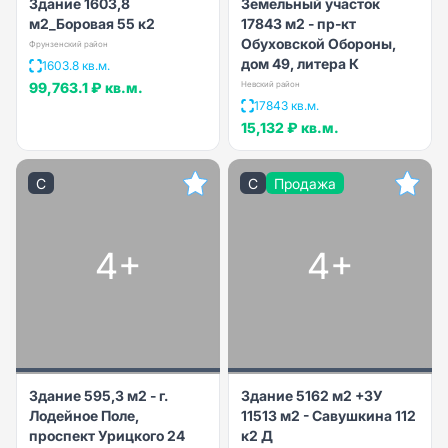
Здание 1603,8
Земельный участок
м2_Боровая 55 к2
17843 м2 - пр-кт
Обуховской Обороны,
Фрунзенский район
дом 49, литера К
1603.8 кв.м.
99,763.1 ₽
кв.м.
Невский район
17843 кв.м.
15,132 ₽
кв.м.
C
C
Продажа
4+
4+
Здание 595,3 м2 - г.
Здание 5162 м2 +ЗУ
Лодейное Поле,
11513 м2 - Савушкина 112
проспект Урицкого 24
к2 Д