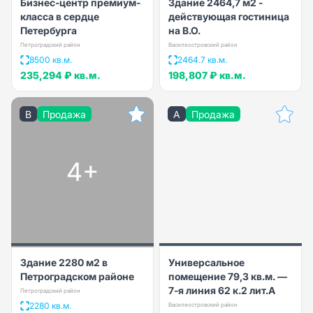
Бизнес-центр премиум-
Здание 2464,7 м2 -
класса в сердце
действующая гостиница
Петербурга
на В.О.
Петроградский район
Василеостровский район
8500 кв.м.
2464.7 кв.м.
235,294 ₽
кв.м.
198,807 ₽
кв.м.
B
Продажа
A
Продажа
4+
Здание 2280 м2 в
Универсальное
Петроградском районе
помещение 79,3 кв.м. —
7-я линия 62 к.2 лит.А
Петроградский район
2280 кв.м.
Василеостровский район