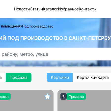
Новости
Статьи
Каталог
Избранное
Контакты
 помещения
Под производство
 ПОД ПРОИЗВОДСТВО В САНКТ-ПЕТЕРБУ
а
Продажа
Карточки
Карточки+Карта
дажа
B
Продажа