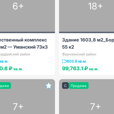
6+
18+
ственный комплекс
Здание 1603,8 м2_Бо
 м2 — Уманский 73к3
55 к2
вардейский район
Фрунзенский район
кв.м.
1603.8 кв.м.
0.8 ₽
99,763.1 ₽
кв.м.
кв.м.
дажа
C
Продажа
7+
7+