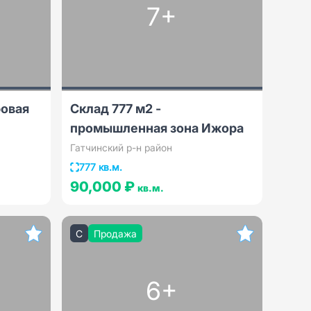
7+
ровая
Склад 777 м2 -
промышленная зона Ижора
Гатчинский р-н район
777 кв.м.
90,000 ₽
кв.м.
C
Продажа
6+