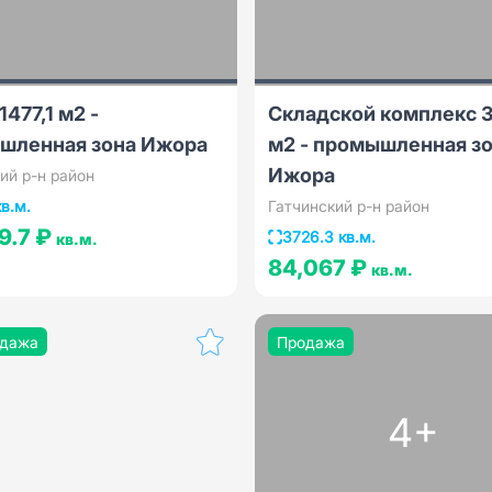
1477,1 м2 -
Складской комплекс 
шленная зона Ижора
м2 - промышленная з
Ижора
ий р-н район
кв.м.
Гатчинский р-н район
9.7 ₽
3726.3 кв.м.
кв.м.
84,067 ₽
кв.м.
дажа
Продажа
4+