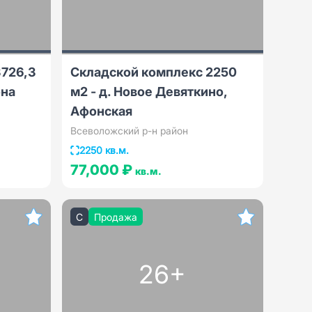
3726,3
Складской комплекс 2250
она
м2 - д. Новое Девяткино,
Афонская
Всеволожский р-н район
2250 кв.м.
77,000 ₽
кв.м.
C
Продажа
26+