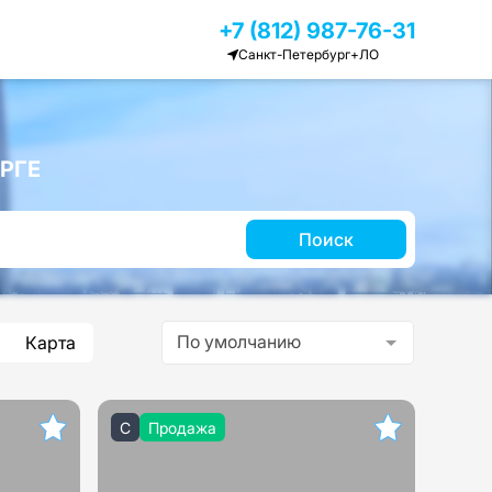
+7 (812) 987-76-31
Санкт-Петербург+ЛО
РГЕ
Поиск
По умолчанию
Карта
C
Продажа