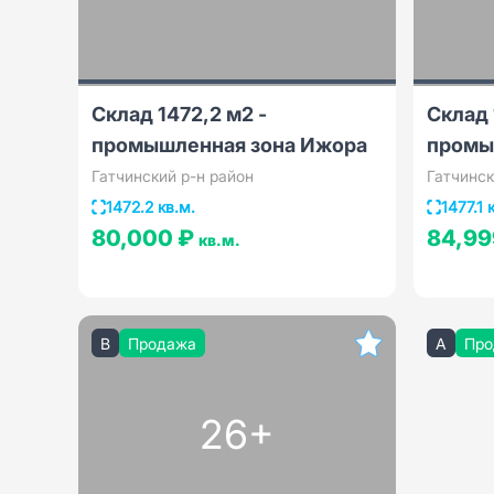
Склад 1472,2 м2 -
Склад 
промышленная зона Ижора
промы
Гатчинский р-н район
Гатчинск
1472.2 кв.м.
1477.1 
80,000 ₽
84,99
кв.м.
B
Продажа
A
Про
26+