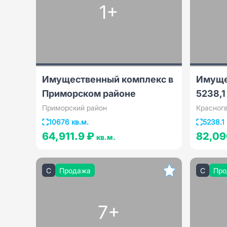
1+
Имущественный комплекс в
Имуще
Приморском районе
5238,1
Приморский район
Красног
10676 кв.м.
5238.1 
64,911.9 ₽
82,09
кв.м.
C
Продажа
C
Про
7+