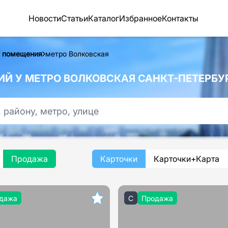
Новости
Статьи
Каталог
Избранное
Контакты
 помещения
метро Волковская
 У МЕТРО ВОЛКОВСКАЯ САНКТ-ПЕТЕРБУ
Продажа
Карточки
Карточки+Карта
дажа
C
Продажа