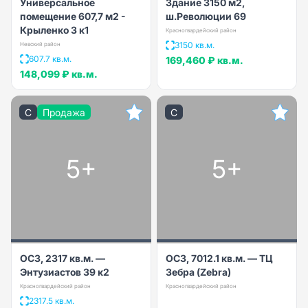
Универсальное
Здание 3150 м2,
помещение 607,7 м2 -
ш.Революции 69
Крыленко 3 к1
Красногвардейский район
3150 кв.м.
Невский район
607.7 кв.м.
169,460 ₽
кв.м.
148,099 ₽
кв.м.
C
Продажа
C
5+
5+
ОСЗ, 2317 кв.м. —
ОСЗ, 7012.1 кв.м. — ТЦ
Энтузиастов 39 к2
Зебра (Zebra)
Красногвардейский район
Красногвардейский район
2317.5 кв.м.