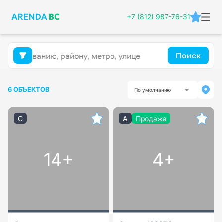
+7 (812) 987-76-31
Поиск
6 ОБЪЕКТОВ
По умолчанию
C
A
Продажа
14+
4+