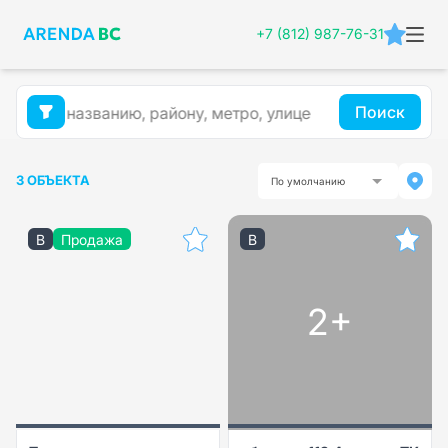
+7 (812) 987-76-31
Поиск
3 ОБЪЕКТА
По умолчанию
B
Продажа
B
2+