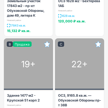
Земельный участок
ОСЗ 1628 м2 - Бехтерева
17843 м2 - пр-кт
1АБ
Обуховской Обороны,
Невский район
дом 49, литера К
1628 кв.м.
Невский район
120,000 ₽
кв.м.
17843 кв.м.
15,132 ₽
кв.м.
B
Продажа
C
19+
22+
Здание 1477 м2 -
ОСЗ, 9165.8 кв.м. —
Крупской 51 корп 2
Обуховской Обороны пр-
т 38В
Невский район