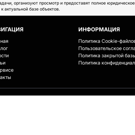
адачи, организуют просмотр и предоставят полное юридическое 
к актуальной базе объектов.
ВИГАЦИЯ
ИНФОРМАЦИЯ
вная
Политика Cookie-файло
лог
Пользовательское согл
ости
Политика закрытой баз
тьи
Политика конфиденциал
ервисе
такты