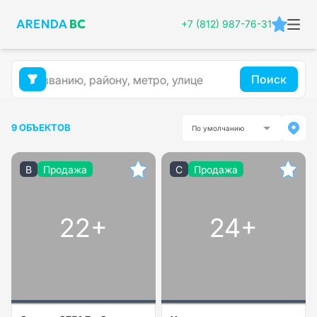
+7 (812) 987-76-31
Поиск
9 ОБЪЕКТОВ
По умолчанию
B
Продажа
C
Продажа
22+
24+