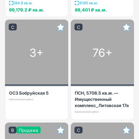
584.8 кв.м.
4065 кв.м.
99,179.2 ₽
кв.м.
98,401 ₽
кв.м.
C
C
3+
76+
ОСЗ Бобруйская 5
ПСН, 5708.5 кв.м. —
Имущественный
Калининский район
комплекс_Литовская 17а
Калининский район
B
Продажа
C