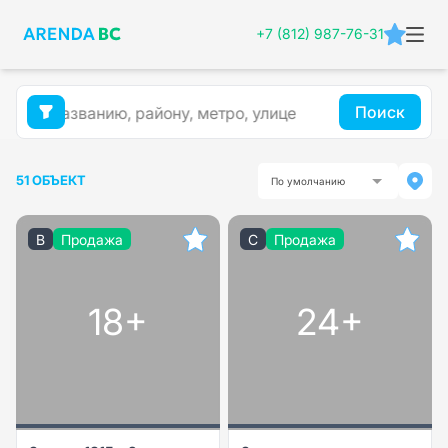
+7 (812) 987-76-31
Поиск
51 ОБЪЕКТ
По умолчанию
B
Продажа
C
Продажа
18+
24+