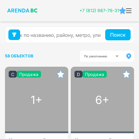
+7 (812) 987-76-31
Поиск
58 ОБЪЕКТОВ
По умолчанию
C
Продажа
D
Продажа
1+
6+