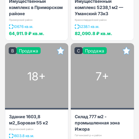
Имущественный
Имущественный
комплекс в Приморском
комплекс 5238,1 м2 —
районе
Уманский 73к3
Приморский район
Красногвардейский район
10676 кв.м.
5238.1 кв.м.
64,911.9 ₽
кв.м.
82,090.8 ₽
кв.м.
B
Продажа
C
Продажа
18+
7+
Здание 1603,8
Склад 777 м2 -
м2_Боровая 55 к2
промышленная зона
Ижора
Фрунзенский район
1603.8 кв.м.
Гатчинский р-н район