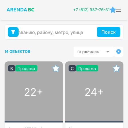
+7 (812) 987-76-31
Поиск
14 ОБЪЕКТОВ
По умолчанию
B
Продажа
C
Продажа
22+
24+