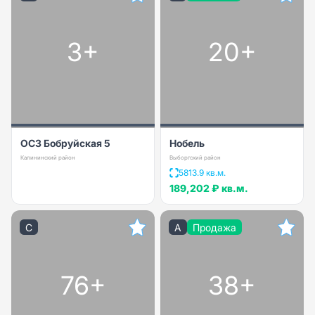
3+
20+
ОСЗ Бобруйская 5
Нобель
Калининский район
Выборгский район
5813.9 кв.м.
189,202 ₽
кв.м.
C
A
Продажа
76+
38+