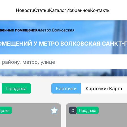
Новости
Статьи
Каталог
Избранное
Контакты
венные помещения
метро Волковская
МЕЩЕНИЙ У МЕТРО ВОЛКОВСКАЯ САНКТ-П
Продажа
Карточки
Карточки+Карта
дажа
C
Продажа