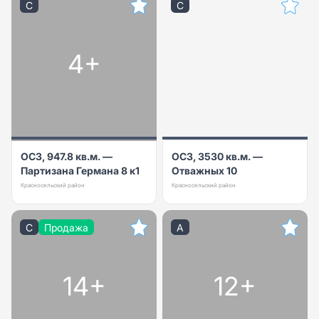
C
C
4+
ОСЗ, 947.8 кв.м. —
ОСЗ, 3530 кв.м. —
Партизана Германа 8 к1
Отважных 10
Красносельский район
Красносельский район
C
Продажа
A
14+
12+