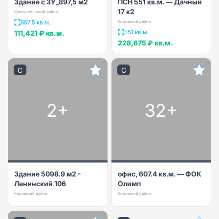
Здание с ЗУ_897,5 м2
ПСН 551 кв.м. — Дачный
17 к2
Красносельский район
897.5 кв.м.
Кировский район
551 кв.м.
111,421 ₽
кв.м.
228,675 ₽
кв.м.
C
C
2+
32+
Здание 5098.9 м2 -
офис, 607.4 кв.м. — ФОК
Ленинский 106
Олимп
Кировский район
Кировский район